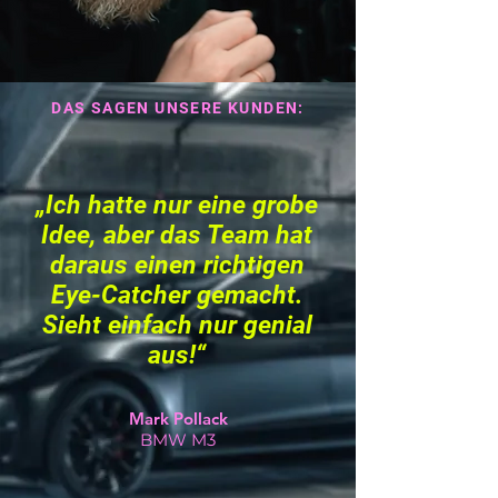
DAS SAGEN UNSERE KUNDEN:
„Ich hatte nur eine grobe
Idee, aber das Team hat
daraus einen richtigen
Eye-Catcher gemacht.
Sieht einfach nur genial
aus!“
Mark Pollack
BMW M3