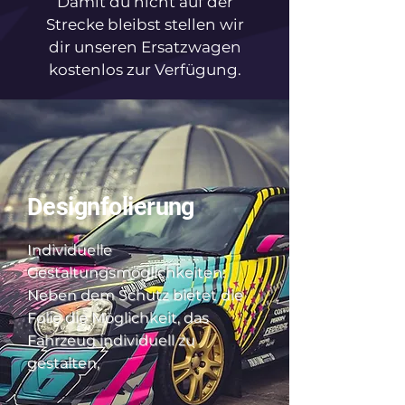
Damit du nicht auf der
Strecke bleibst stellen wir
dir unseren Ersatzwagen
kostenlos zur Verfügung.
Designfolierung
Individuelle
Gestaltungsmöglichkeiten:
Neben dem Schutz bietet die
Folie die Möglichkeit, das
Fahrzeug individuell zu
gestalten,