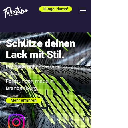
klingel durch!
Schütze deinen
Lack mit Stil.
Präzision auf höchstem
Niveau.
Folierungen made in
Brandenburg.
Mehr erfahren