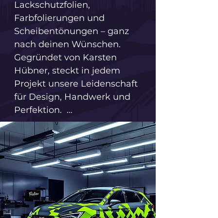
Lackschutzfolien, 
Farbfolierungen und 
Scheibentönungen – ganz 
nach deinen Wünschen. 
Gegründet von Karsten 
Hübner, steckt in jedem 
Projekt unsere Leidenschaft 
für Design, Handwerk und 
Perfektion.  

Egal ob Sportwagen, Van 
oder Caravan, ob Hobby-
Tuner oder Unternehmer– 
wir fertigen jede Folierung 
maßgeschneidert für dein 
Fahrzeug an. 
